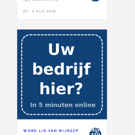
DO, 6 AUG 2026
WORD LID VAN MIJNZZP