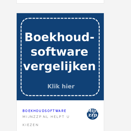
BOEKHOUDSOFTWARE
MIJNZZP.NL HELPT U
KIEZEN