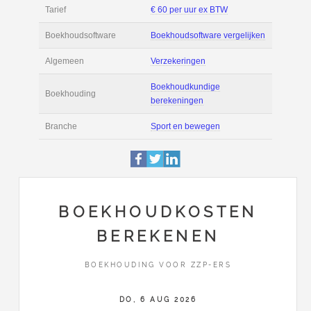
Filmpjes
Actie
Prijsopgave aanvr
€ 2.500 tot € 4.500 
Salaris
maand
Tarief
€ 60 per uur ex BT
Boekhoudsoftware
Boekhoudsoftware 
Algemeen
Verzekeringen
BOEKHOUDKOSTEN
BEREKENEN
Boekhoudkundige
Boekhouding
berekeningen
BOEKHOUDING VOOR ZZP-ERS
Branche
Sport en bewegen
DO, 6 AUG 2026