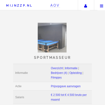
Uw acc
AOV
MIJNZZP.NL
SPORTMASSEUR
Overzicht
|
Informat
Informatie
Bedrijven (4)
|
Ople