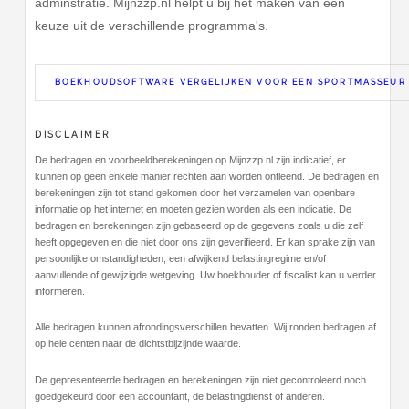
adminstratie. Mijnzzp.nl helpt u bij het maken van een
keuze uit de verschillende programma's.
BOEKHOUDSOFTWARE VERGELIJKEN VOOR EEN SPORTMASSEUR
DISCLAIMER
De bedragen en voorbeeldberekeningen op Mijnzzp.nl zijn indicatief, er
kunnen op geen enkele manier rechten aan worden ontleend. De bedragen en
berekeningen zijn tot stand gekomen door het verzamelen van openbare
informatie op het internet en moeten gezien worden als een indicatie. De
bedragen en berekeningen zijn gebaseerd op de gegevens zoals u die zelf
heeft opgegeven en die niet door ons zijn geverifieerd. Er kan sprake zijn van
persoonlijke omstandigheden, een afwijkend belastingregime en/of
aanvullende of gewijzigde wetgeving. Uw boekhouder of fiscalist kan u verder
informeren.
Alle bedragen kunnen afrondingsverschillen bevatten. Wij ronden bedragen af
op hele centen naar de dichtstbijzijnde waarde.
De gepresenteerde bedragen en berekeningen zijn niet gecontroleerd noch
goedgekeurd door een accountant, de belastingdienst of anderen.