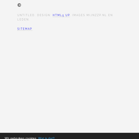
©
UNTITLED. DESIGN:
HTML5 UP
. IMAGES MIJNZZP.NL EN
LEDEN.
SITEMAP
Wij gebruiken cookies.
Wat is dat?