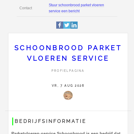
Profiel
Deze pagina is 2853 keer be
rijksweg 48
Adres
6295an
lemiers
0638922492
SCHOONBROOD PARKET
VLOEREN SERVICE
Stuur schoonbrood parket vl
Contact
service een bericht
PROFIELPAGINA
VR, 7 AUG 2026
BEDRIJFSINFORMATIE
Parketvloeren-service Schoonbrood is een bedrijf dat