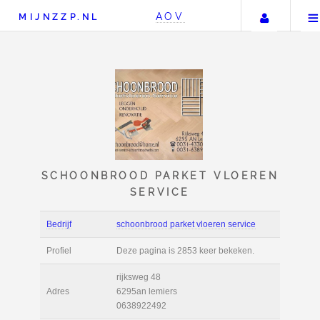
Uw ac
AOV
MIJNZZP.NL
SCHOONBROOD PARKET V
SERVICE
Bedrijf
schoonbrood parket vloeren 