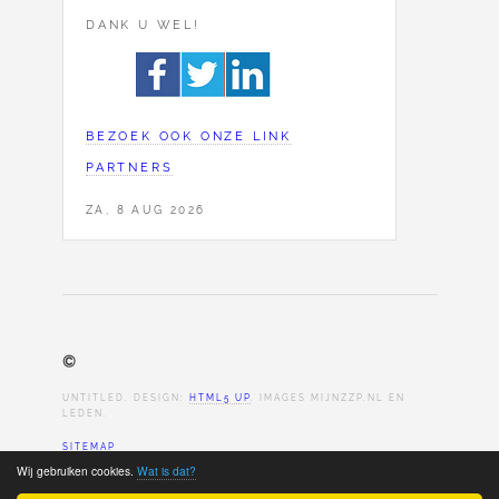
DANK U WEL!
BEZOEK OOK ONZE LINK
PARTNERS
ZA, 8 AUG 2026
©
UNTITLED. DESIGN:
HTML5 UP
. IMAGES MIJNZZP.NL EN
LEDEN.
SITEMAP
Wij gebruiken cookies.
Wat is dat?