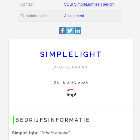
Deze pagina is 8316 
Profiel
bekeken.
Nicolaistraat 78
Adres
2517 TD
Den Haag
070 215 9000
SIMPLELIGHT
Contact
Stuur SimpleLight een
PROFIELPAGINA
Extra informatie
Assortiment
ZA, 8 AUG 2026
BEDRIJFSINFORMATIE
SimpleLight
,
licht is emotie