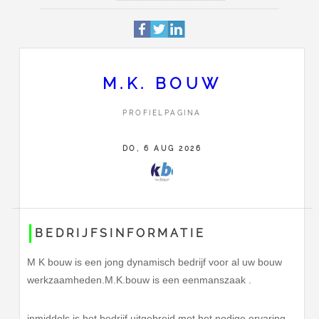
Profiel
Deze pagina is 3515 keer be
Mosterdhof 167
Adres
6931 al
westervoort
M.K. BOUW
06-55736999
PROFIELPAGINA
Contact
Stuur M.K. bouw een bericht
DO, 6 AUG 2026
BEDRIJFSINFORMATIE
M K bouw is een jong dynamisch bedrijf voor al uw bouw
werkzaamheden.M.K.bouw is een eenmanszaak .
inmiddels is het bedrijf uitgebreid met het nodige ervaring