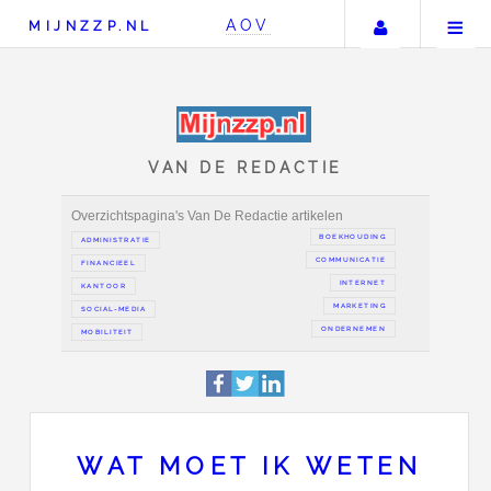
Uw accou
AOV
MIJNZZP.NL
VAN DE REDACTIE
Overzichtspagina's Van De Redactie artikelen
BOEKH
ADMINISTRATIE
COMMUN
FINANCIEEL
IN
KANTOOR
MAR
SOCIAL-MEDIA
ONDER
WAT MOET IK WETEN
MOBILITEIT