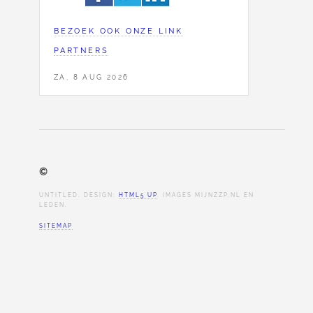
BEZOEK OOK ONZE LINK
PARTNERS
ZA, 8 AUG 2026
©
UNTITLED. DESIGN:
HTML5 UP
. IMAGES MIJNZZP.NL EN
LEDEN.
SITEMAP