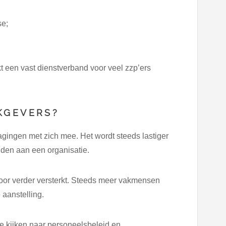
se;
 een vast dienstverband voor veel zzp’ers
KGEVERS?
gingen met zich mee. Het wordt steeds lastiger
nden aan een organisatie.
oor verder versterkt. Steeds meer vakmensen
 aanstelling.
 kijken naar personeelsbeleid en