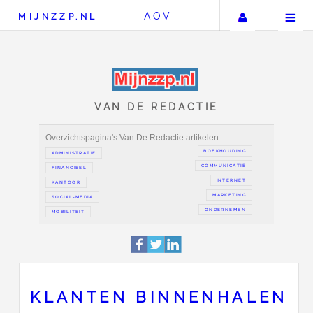
Uw accou
AOV
MIJNZZP.NL
VAN DE REDACTIE
Overzichtspagina's Van De Redactie artikelen
BOEKH
ADMINISTRATIE
COMMUN
FINANCIEEL
IN
KANTOOR
MAR
SOCIAL-MEDIA
ONDER
KLANTEN BINNENHALEN
MOBILITEIT