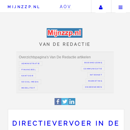
Uw accou
AOV
MIJNZZP.NL
VAN DE REDACTIE
Overzichtspagina's Van De Redactie artikelen
BOEKH
ADMINISTRATIE
COMMUN
FINANCIEEL
IN
KANTOOR
MAR
SOCIAL-MEDIA
ONDER
DIRECTIEVERVOER IN DE
MOBILITEIT