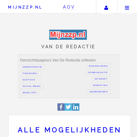
Uw accou
AOV
MIJNZZP.NL
VAN DE REDACTIE
Overzichtspagina's Van De Redactie artikelen
BOEKH
ADMINISTRATIE
COMMUN
FINANCIEEL
IN
KANTOOR
MAR
SOCIAL-MEDIA
ONDER
ALLE MOGELIJKHEDEN
MOBILITEIT