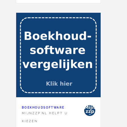
BOEKHOUDSOFTWARE
MIJNZZP.NL HELPT U
KIEZEN