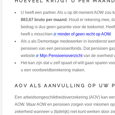
HOEVEEL KRIJGT U PER MAAN
U heeft een partner. Als u op dit moment AOW zou kr
883,67 bruto per maand
. Houd er rekening mee, d
bedrag is dus geen garantie voor de toekomst. Heef
heeft u misschien
minder of geen recht op AOW
.
Als u als Demontage medewerker in loondienst werkt
pensioen van een pensioenfonds. Dat pensioen gaa
website
Mijn Pensioenoverzicht
van de overheid v
Het kan zijn dat u zelf spaart of wilt gaan sparen vo
u een voorbeeldberekening maken.
AOV ALS AANVULLING OP UW 
Een arbeidsongeschiktheidsverzekering (AOV) kan een 
AOW. Waar AOW en pensioen zorgen voor inkomen op lat
zekerheid wanneer u (tijdelijk) niet kunt werken door zi