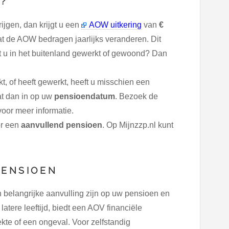
D?
ijgen, dan krijgt u een
AOW uitkering
van
€
at de AOW bedragen jaarlijks veranderen. Dit
t u in het buitenland gewerkt of gewoond? Dan
, of heeft gewerkt, heeft u misschien een
t dan in op uw
pensioendatum
. Bezoek de
oor meer informatie.
or een
aanvullend pensioen
. Op Mijnzzp.nl kunt
PENSIOEN
belangrijke aanvulling zijn op uw pensioen en
ere leeftijd, biedt een AOV financiële
ekte of een ongeval. Voor zelfstandig