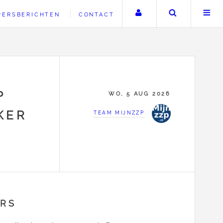
Uw account
Zoeken
PERSBERICHTEN
CONTACT
P
WO, 5 AUG 2026
KER
TEAM MIJNZZP
ERS