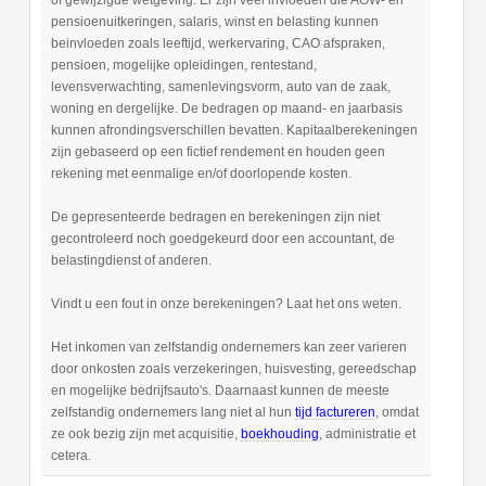
of gewijzigde wetgeving. Er zijn veel invloeden die AOW- en
pensioenuitkeringen, salaris, winst en belasting kunnen
beinvloeden zoals leeftijd, werkervaring, CAO afspraken,
pensioen, mogelijke opleidingen, rentestand,
levensverwachting, samenlevingsvorm, auto van de zaak,
woning en dergelijke. De bedragen op maand- en jaarbasis
kunnen afrondingsverschillen bevatten. Kapitaalberekeningen
zijn gebaseerd op een fictief rendement en houden geen
rekening met eenmalige en/of doorlopende kosten.
De gepresenteerde bedragen en berekeningen zijn niet
gecontroleerd noch goedgekeurd door een accountant, de
belastingdienst of anderen.
Vindt u een fout in onze berekeningen? Laat het ons weten.
Het inkomen van zelfstandig ondernemers kan zeer varieren
door onkosten zoals verzekeringen, huisvesting, gereedschap
en mogelijke bedrijfsauto's. Daarnaast kunnen de meeste
zelfstandig ondernemers lang niet al hun
tijd factureren
, omdat
ze ook bezig zijn met acquisitie,
boekhouding
, administratie et
cetera.