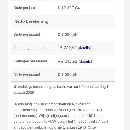
€ 12.367,04
Bruto per jaar
Netto berekening
€ 1.030,59
Bruto per maand
- € 232,92
(
details
)
Inhoudingen per maand
+ € 232,92
(
details
)
Kortingen per maand
€ 1.030,59
Netto per maand
Grondslag: berekening op basis van tarief loonbelasting 1
januari 2026
Berekening inclusief heffingskortingen, exclusief
ondernemersaftrek zoals zelfstandigen- en startersaftrek
(ondernemers). Wij zijn uitgegaan van een leeftijd die het
gehele jaar boven de AOW leeftijd ligt (in 2026 is dit 67 jaar)
en dat u bent geboren op of na 1 januari 1946. Onze