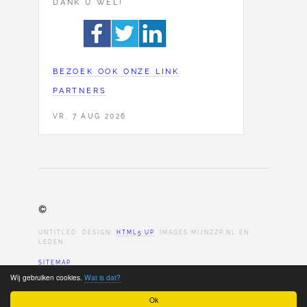
DANK U WEL!
BEZOEK OOK ONZE LINK
PARTNERS
VR, 7 AUG 2026
©
UNTITLED. DESIGN:
HTML5 UP
. IMAGES MIJNZZP.NL EN
LEDEN.
SITEMAP
Wij gebruiken cookies.
Wat is dat?
Ok