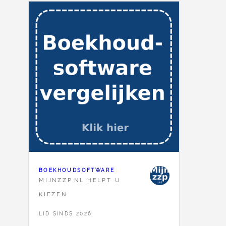
BOEKHOUDSOFTWARE
MIJNZZP.NL HELPT U
KIEZEN
LID SINDS 2026