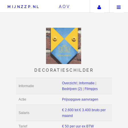
Uw accou
AOV
MIJNZZP.NL
DECORATIESCHILDE
Overzicht
|
Informat
Informatie
Bedrijven (2)
|
Film