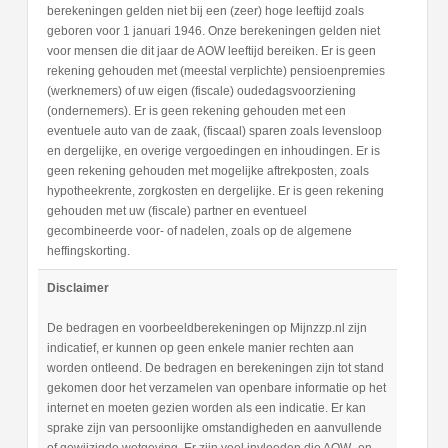
berekeningen gelden niet bij een (zeer) hoge leeftijd zoals
geboren voor 1 januari 1946. Onze berekeningen gelden niet
voor mensen die dit jaar de AOW leeftijd bereiken. Er is geen
rekening gehouden met (meestal verplichte) pensioenpremies
(werknemers) of uw eigen (fiscale) oudedagsvoorziening
(ondernemers). Er is geen rekening gehouden met een
eventuele auto van de zaak, (fiscaal) sparen zoals levensloop
en dergelijke, en overige vergoedingen en inhoudingen. Er is
geen rekening gehouden met mogelijke aftrekposten, zoals
hypotheekrente, zorgkosten en dergelijke. Er is geen rekening
gehouden met uw (fiscale) partner en eventueel
gecombineerde voor- of nadelen, zoals op de algemene
heffingskorting.
Disclaimer
De bedragen en voorbeeldberekeningen op Mijnzzp.nl zijn
indicatief, er kunnen op geen enkele manier rechten aan
worden ontleend. De bedragen en berekeningen zijn tot stand
gekomen door het verzamelen van openbare informatie op het
internet en moeten gezien worden als een indicatie. Er kan
sprake zijn van persoonlijke omstandigheden en aanvullende