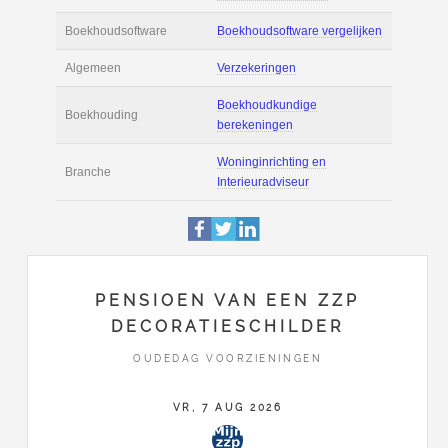
Actie
Prijsopgave aanvr
€ 2.600 tot € 3.400 
Salaris
maand
Tarief
€ 50 per uur ex BT
Boekhoudsoftware
Boekhoudsoftware 
Algemeen
Verzekeringen
PENSIOEN VAN EEN ZZP
Boekhoudkundige
DECORATIESCHILDER
Boekhouding
berekeningen
OUDEDAG VOORZIENINGEN
Woninginrichting e
VR, 7 AUG 2026
Branche
Interieuradviseur