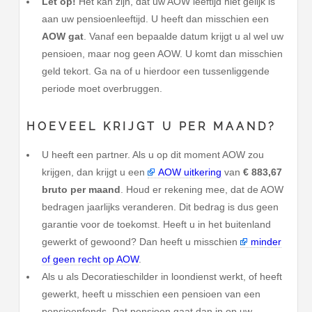
Let op!
Het kan zijn, dat uw AOW leeftijd niet gelijk is
aan uw pensioenleeftijd. U heeft dan misschien een
AOW gat
. Vanaf een bepaalde datum krijgt u al wel uw
pensioen, maar nog geen AOW. U komt dan misschien
geld tekort. Ga na of u hierdoor een tussenliggende
periode moet overbruggen.
HOEVEEL KRIJGT U PER MAAND?
U heeft een partner. Als u op dit moment AOW zou
krijgen, dan krijgt u een
AOW uitkering
van
€ 883,67
bruto per maand
. Houd er rekening mee, dat de AOW
bedragen jaarlijks veranderen. Dit bedrag is dus geen
garantie voor de toekomst. Heeft u in het buitenland
gewerkt of gewoond? Dan heeft u misschien
minder
of geen recht op AOW
.
Als u als Decoratieschilder in loondienst werkt, of heeft
gewerkt, heeft u misschien een pensioen van een
pensioenfonds. Dat pensioen gaat dan in op uw