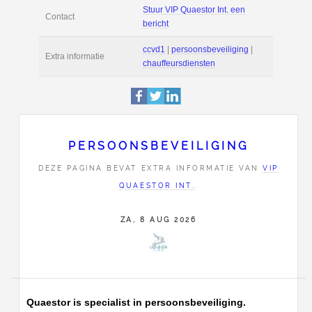
Deze pagina is 12246
Profiel
bekeken.
Maresingel 56
Adres
2316 HE
Leiden
06-20251794
Stuur VIP Quaestor In
Contact
PERSOONSBEVEILIGING
bericht
DEZE PAGINA BEVAT EXTRA INFORMATIE VAN
VIP
QUAESTOR INT.
.
ccvd1
|
persoonsbevei
Extra informatie
chauffeursdiensten
ZA, 8 AUG 2026
Quaestor is specialist in persoonsbeveiliging.