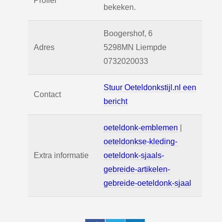
Profiel
bekeken.
Boogershof, 6
Adres
5298MN
Liempde
0732020033
Stuur Oeteldonkstijl.nl een
Contact
bericht
oeteldonk-emblemen
|
oeteldonkse-kleding-
Extra informatie
oeteldonk-sjaals-
gebreide-artikelen-
gebreide-oeteldonk-sjaal