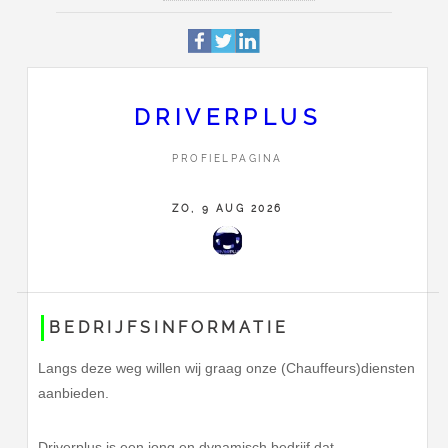
Profiel
Deze pagina is 4637 keer be
Leemveld 2
Adres
9407GB
Assen
DRIVERPLUS
0649637379
PROFIELPAGINA
Contact
Stuur Driverplus een bericht
ZO, 9 AUG 2026
BEDRIJFSINFORMATIE
Langs deze weg willen wij graag onze (Chauffeurs)diensten
aanbieden.
Driverplus is een jong en dynamisch bedrijf dat