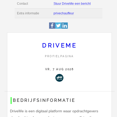
Deze pagina is 1984 
Profiel
bekeken.
Burgemeester Elsenl
Adres
2282MZ
RIJSWIJK
0850443733
DRIVEME
Contact
Stuur DriveMe een be
PROFIELPAGINA
Extra informatie
privechauffeur
VR, 7 AUG 2026
BEDRIJFSINFORMATIE
DriveMe is een digitaal platform waar opdrachtgevers