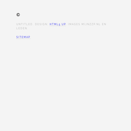
©
UNTITLED. DESIGN:
HTML5 UP
. IMAGES MIJNZZP.NL EN
LEDEN.
SITEMAP