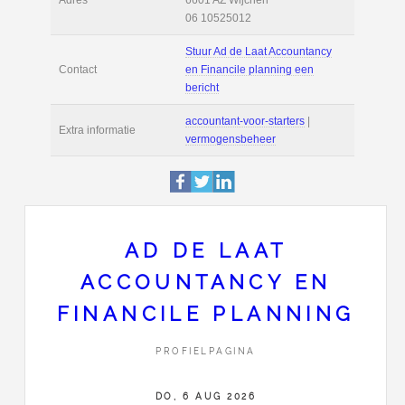
Bedrijf
Financile planning
Deze pagina is 1692 
Profiel
bekeken.
Uiverstraat 14
Adres
6601 AZ
Wijchen
06 10525012
Stuur Ad de Laat Acc
AD DE LAAT
Contact
en Financile plannin
ACCOUNTANCY EN
bericht
FINANCILE PLANNING
accountant-voor-start
Extra informatie
vermogensbeheer
PROFIELPAGINA
DO, 6 AUG 2026