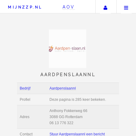
Uw accou
AOV
MIJNZZP.NL
AARDPENSLAANNL
Bedrijf
Aardpenslaannl