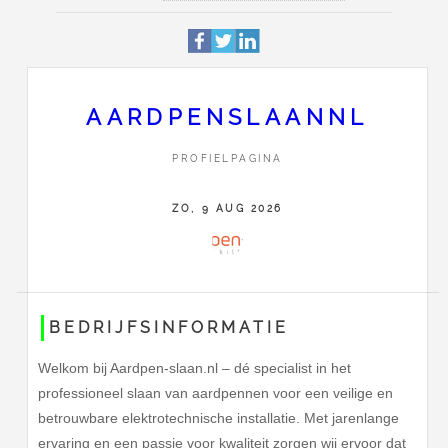
Profiel
Deze pagina is 285 keer bek
Anthony Fokkerweg 66
Adres
3088 GG
Rotterdam
AARDPENSLAANNL
06 13 776 322
PROFIELPAGINA
Contact
Stuur Aardpenslaannl een ber
ZO, 9 AUG 2026
BEDRIJFSINFORMATIE
Welkom bij Aardpen-slaan.nl – dé specialist in het
professioneel slaan van aardpennen voor een veilige en
betrouwbare elektrotechnische installatie. Met jarenlange
ervaring en een passie voor kwaliteit zorgen wij ervoor dat