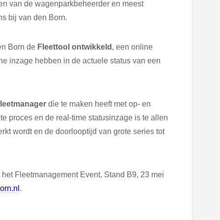
rgen van de wagenparkbeheerder en meest
ns bij van den Born.
den Born de
Fleettool ontwikkeld
, een online
line inzage hebben in de actuele status van een
 fleetmanager
die te maken heeft met op- en
e proces en de real-time statusinzage is te allen
rkt wordt en de doorlooptijd van grote series tot
ens het Fleetmanagement Event, Stand B9, 23 mei
rn.nl
.