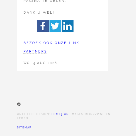
PAGINA TE DELEN.
DANK U WEL!
BEZOEK OOK ONZE LINK
PARTNERS
WO, 5 AUG 2026
©
UNTITLED. DESIGN:
HTML5 UP
. IMAGES MIJNZZP.NL EN
LEDEN.
SITEMAP