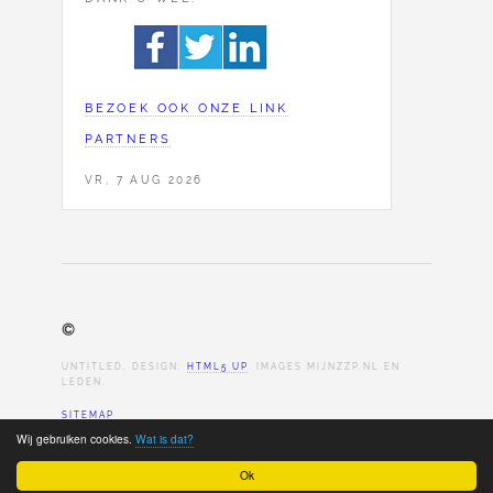
BEZOEK OOK ONZE LINK
PARTNERS
VR, 7 AUG 2026
©
UNTITLED. DESIGN:
HTML5 UP
. IMAGES MIJNZZP.NL EN
LEDEN.
SITEMAP
Wij gebruiken cookies.
Wat is dat?
Ok