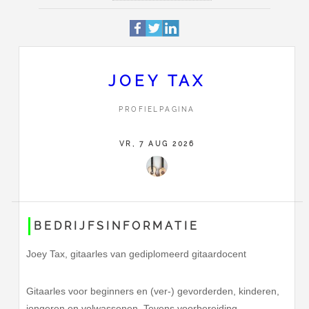
Profiel
Deze pagina is 3937 keer be
Aalburgstraat 41
Adres
6844DG
Arnhem
JOEY TAX
026-3816848
PROFIELPAGINA
Contact
Stuur Joey Tax een bericht
VR, 7 AUG 2026
BEDRIJFSINFORMATIE
Joey Tax, gitaarles van gediplomeerd gitaardocent
Gitaarles voor beginners en (ver-) gevorderden, kinderen,
jongeren en volwassenen. Tevens voorbereiding