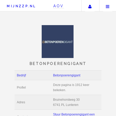
Uw accou
AOV
MIJNZZP.NL
BETONPOERENGIGAN
Bedrijf
Betonpoerengigant