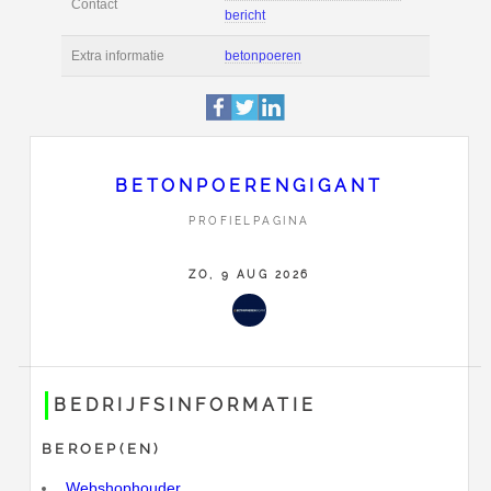
Deze pagina is 1912 
Profiel
bekeken.
Bruinehorstweg 30
Adres
6741 PL
Lunteren
Stuur Betonpoerengi
BETONPOERENGIGANT
Contact
bericht
PROFIELPAGINA
Extra informatie
betonpoeren
ZO, 9 AUG 2026
BEDRIJFSINFORMATIE
BEROEP(EN)
Webshophouder