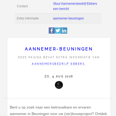
Deze pagina is 1014 
Profiel
bekeken.
Nervalaan 5
Adres
6642 AK
Beuningen
+316 435 363 15
AANNEMER-BEUNINGEN
Stuur Aannemersbedri
Contact
een bericht
DEZE PAGINA BEVAT EXTRA INFORMATIE VAN
AANNEMERSBEDRIJF EBBERS
.
Extra informatie
aannemer-beuninge
ZO, 9 AUG 2026
Bent u op zoek naar een betrouwbare en ervaren
aannemer in Beuningen voor uw (ver)bouwproject? Ontdek